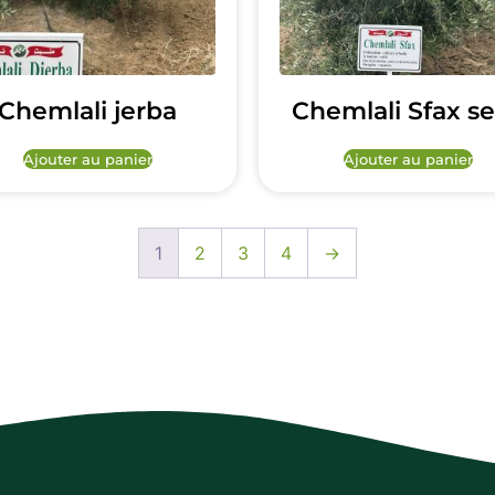
Chemlali jerba
Chemlali Sfax se
Ajouter au panier
Ajouter au panier
1
2
3
4
→