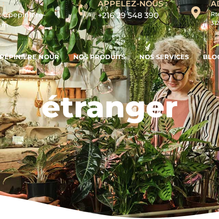
 :
APPELEZ-NOUS :
A
t@pepiniere-
Rt
+216 29 548 390
31
com
PÉPINIERE NOUR
NOS PRODUITS
NOS SERVICES
BLO
étranger