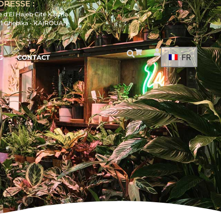
DRESSE :
e d'El Hajeb Cité Karma
21 Chebika - KAIROUAN
FR
G
CONTACT