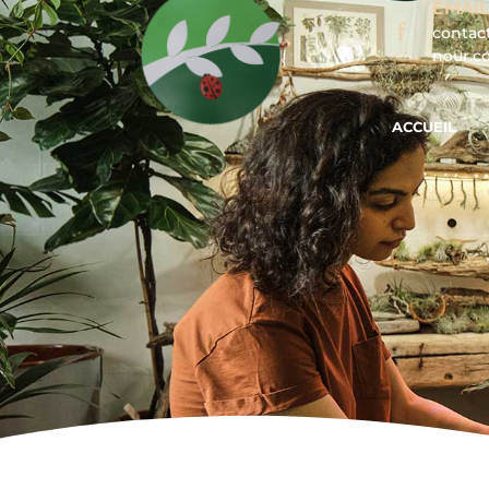
EMAIL
contac
nour.
ACCUEIL