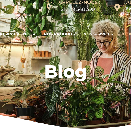
 :
APPELEZ-NOUS :
A
t@pepiniere-
Rt
+216 29 548 390
31
com
PÉPINIERE NOUR
NOS PRODUITS
NOS SERVICES
BLO
Blog