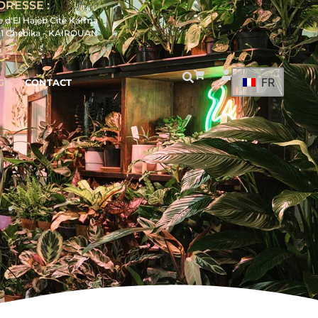
DRESSE :
e d'El Hajeb Cité Karma
21 Chebika - KAIROUAN
FR
G
CONTACT