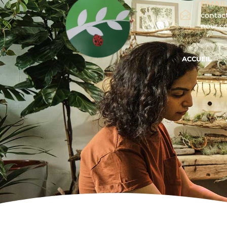
EMAIL
contac
nour.
ACCUEIL