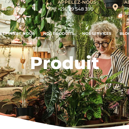
 :
APPELEZ-NOUS :
A
t@pepiniere-
Rt
+216 29 548 390
31
com
PÉPINIERE NOUR
NOS PRODUITS
NOS SERVICES
BLO
Produit