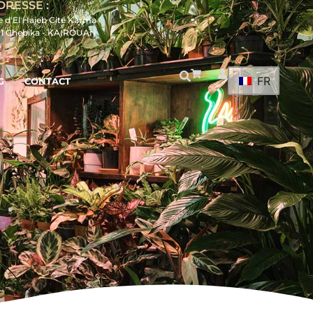
DRESSE :
e d'El Hajeb Cité Karma
21 Chebika - KAIROUAN
FR
G
CONTACT